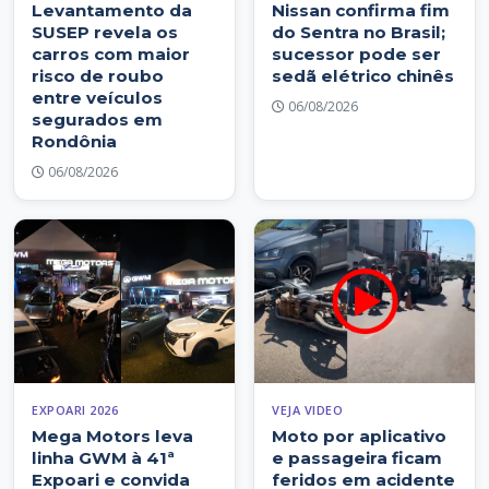
Levantamento da
Nissan confirma fim
SUSEP revela os
do Sentra no Brasil;
carros com maior
sucessor pode ser
risco de roubo
sedã elétrico chinês
entre veículos
06/08/2026
segurados em
Rondônia
06/08/2026
EXPOARI 2026
VEJA VIDEO
Mega Motors leva
Moto por aplicativo
linha GWM à 41ª
e passageira ficam
Expoari e convida
feridos em acidente