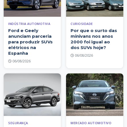
INDÚSTRIA AUTOMOTIVA
CURIOSIDADE
Ford e Geely
Por que o surto das
anunciam parceria
minivans nos anos
para produzir SUVs
2000 foi igual ao
elétricos na
dos SUVs hoje?
Espanha
06/08/2026
06/08/2026
SEGURANÇA
MERCADO AUTOMOTIVO