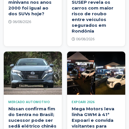
minivans nos anos
SUSEP revela os
2000 foi igual ao
carros com maior
dos SUVs hoje?
risco de roubo
entre veículos
06/08/2026
segurados em
Rondônia
06/08/2026
MERCADO AUTOMOTIVO
EXPOARI 2026
Nissan confirma fim
Mega Motors leva
do Sentra no Brasil;
linha GWM à 41ª
sucessor pode ser
Expoari e convida
sedã elétrico chinês
visitantes para