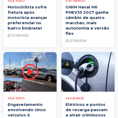
VEJA VIDEO
SUV HÍBRIDO
Motociclista sofre
GWM Haval H6
fratura após
PHEV35 2027 ganha
motorista avançar
câmbio de quatro
preferencial no
marchas, mais
bairro Embratel
autonomia e versão
flex
07/08/2026
07/08/2026
VEJA VIDEO
SEGURANÇA
Engavetamento
Elétricos e pontos
envolvendo cinco
de recarga passam
veículos é
a atrair criminosos