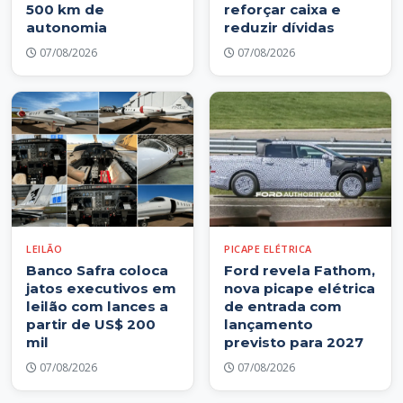
500 km de
reforçar caixa e
autonomia
reduzir dívidas
07/08/2026
07/08/2026
LEILÃO
PICAPE ELÉTRICA
Banco Safra coloca
Ford revela Fathom,
jatos executivos em
nova picape elétrica
leilão com lances a
de entrada com
partir de US$ 200
lançamento
mil
previsto para 2027
07/08/2026
07/08/2026