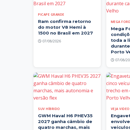
PICAPE GRANDE
Ram confirma retorno
MEGA FOR
do motor V8 Hemi à
Mega F
1500 no Brasil em 2027
condiçõ
toda a l
07/08/2026
durant
Porto V
07/08/20
SUV HÍBRIDO
VEJA VIDEO
GWM Haval H6 PHEV35
Engave
2027 ganha câmbio de
envolve
quatro marchas, mais
veículo