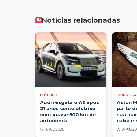
Notícias relacionadas
ELÉTRICO
INDÚSTRIA
Audi resgata o A2 após
Aston M
21 anos como elétrico
parte d
com quase 500 km de
sua mar
autonomia
caixa e 
07/08/2026
07/08/20