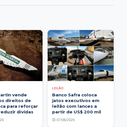
LEILÃO
artin vende
Banco Safra coloca
os direitos de
jatos executivos em
ca para reforçar
leilão com lances a
reduzir dívidas
partir de US$ 200 mil
26
07/08/2026