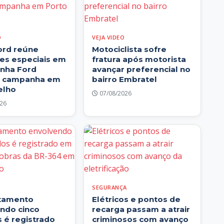
D
VEJA VIDEO
ord reúne
Motociclista sofre
es especiais em
fratura após motorista
inha Ford
avançar preferencial no
e campanha em
bairro Embratel
elho
07/08/2026
26
SEGURANÇA
tamento
Elétricos e pontos de
ndo cinco
recarga passam a atrair
s é registrado
criminosos com avanço