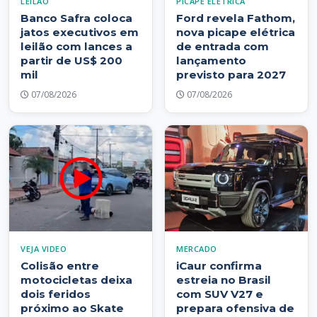
LEILÃO
PICAPE ELÉTRICA
Banco Safra coloca
Ford revela Fathom,
jatos executivos em
nova picape elétrica
leilão com lances a
de entrada com
partir de US$ 200
lançamento
mil
previsto para 2027
07/08/2026
07/08/2026
VEJA VIDEO
MERCADO
Colisão entre
iCaur confirma
motocicletas deixa
estreia no Brasil
dois feridos
com SUV V27 e
próximo ao Skate
prepara ofensiva de