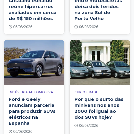
Cristiano Ronaldo
entre motocicletas
reúne hipercarros
deixa dois feridos
avaliados em cerca
na zona Sul de
de R$ 150 milhões
Porto Velho
06/08/2026
06/08/2026
INDÚSTRIA AUTOMOTIVA
CURIOSIDADE
Ford e Geely
Por que o surto das
anunciam parceria
minivans nos anos
para produzir SUVs
2000 foi igual ao
elétricos na
dos SUVs hoje?
Espanha
06/08/2026
06/08/2026