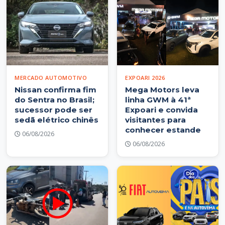
MERCADO AUTOMOTIVO
EXPOARI 2026
Nissan confirma fim
Mega Motors leva
do Sentra no Brasil;
linha GWM à 41ª
sucessor pode ser
Expoari e convida
sedã elétrico chinês
visitantes para
conhecer estande
06/08/2026
06/08/2026