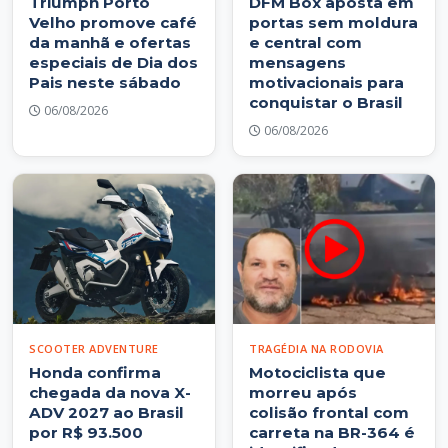
Triumph Porto
DFM Box aposta em
Velho promove café
portas sem moldura
da manhã e ofertas
e central com
especiais de Dia dos
mensagens
Pais neste sábado
motivacionais para
conquistar o Brasil
06/08/2026
06/08/2026
SCOOTER ADVENTURE
TRAGÉDIA NA RODOVIA
Honda confirma
Motociclista que
chegada da nova X-
morreu após
ADV 2027 ao Brasil
colisão frontal com
por R$ 93.500
carreta na BR-364 é