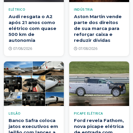
ELÉTRICO
INDÚSTRIA
Audi resgata o A2
Aston Martin vende
após 21 anos como
parte dos direitos
elétrico com quase
de sua marca para
500 km de
reforçar caixa e
autonomia
reduzir dívidas
07/08/2026
07/08/2026
LEILÃO
PICAPE ELÉTRICA
Banco Safra coloca
Ford revela Fathom,
jatos executivos em
nova picape elétrica
leilão com lances a
de entrada com